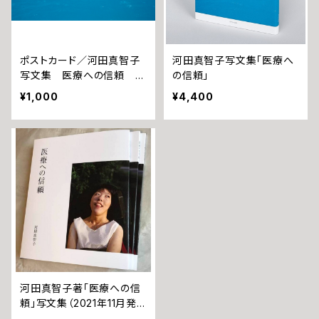
ポストカード／河田真智子
河田真智子写文集「医療へ
写文集 医療への信頼 Tr
の信頼」
ust in Medical Care」表
¥1,000
¥4,400
紙カバー写真
河田真智子著「医療への信
頼」写文集（2021年11月発
刊）／国内販売