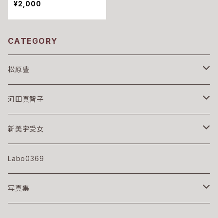
¥2,000
CATEGORY
松原豊
本
河田真智子
写真作品
本
新美宇受女
ポストカード
写真作品
本
Labo0369
ポストカード
写真集
小栗昌子